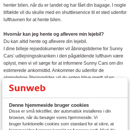
henter bilen, når du er landet og har fået din bagage. I nogle
tilfælde vil du skulle med en shuttleservice til et sted udenfor
lufthavnen for at hente bilen.
Hvornår kan jeg hente og aflevere min lejebil?
Du kan altid hente og aflevere din lejebil.
I dine billeje rejsedokumenter vil åbningstiderne for Sunny
Cars' udlejningsskranken i den pågældende lufthavn være
oplyst, men vi vil sørge for at informere Sunny Cars om din
estimerede ankomsttid. Ankommer du udenfor de
almindelige åbningstider, vil du enten blive mødt af en
medarbejder fra Sunny Cars, som vil udlevere nøglerne til
din lejebil, eller du vil få oplyst et nødnummer i dine
rejsedokumenter, som du skal kontakte. Bemærk, at der kan
Denne hjemmeside bruger cookies
være omkostninger forbundet med afhentning af din lejebil
Disse er små tekstfiler, der automatisk installeres i din
udenfor udlejningsskrankens almindelige åbningstider.
browser, når du besøger vores hjemmeside. Vi
Rejser du hjem udenfor skrankens åbningstider, vil du
bruger funktionelle cookies som standard for at sikre, at
muligvis blive bedt om at aflevere nøglen i en nøgleboks.