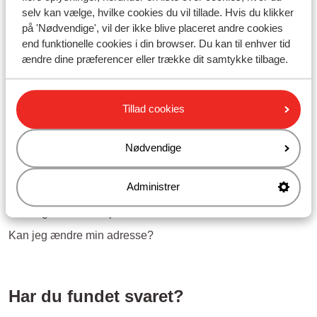
Spørgsmål om det samme emne
selv kan vælge, hvilke cookies du vil tillade. Hvis du klikker
på 'Nødvendige', vil der ikke blive placeret andre cookies
Kan jeg bestille og ændre yderligere tilvalg på Mit Sunweb/i
end funktionelle cookies i din browser. Du kan til enhver tid
Sunweb appen?
ændre dine præferencer eller trække dit samtykke tilbage.
Kan jeg ændre en titel?
Kan jeg ændre et navn?
Tillad cookies
Kan jeg ændre en fødselsdato?
Relaterede spørgsmål
Nødvendige
Hvor og hvornår kan jeg afhente og aflevere min lejebil?
Administrer
Kan jeg tilkøbe eller ændre lejebil?
Er der guideservice på min destination?
Kan jeg ændre min adresse?
Har du fundet svaret?