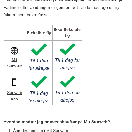
chauffør på Mit Sunweb og i Sunweb-appen, uden omkostninger.
Få timer efter ændringen er gennemført, vil du modtage en ny
faktura som bekræftelse.
Ikke-fleksible
Fleksible fly
fly
Mit
Til 1 dag før
Til 1 dag
Sunweb
afrejse
før afrejse
Til 1 dag før
Sunweb
Til 1 dag
app
afrejse
før afrejse
Hvordan ændrer jeg primær chauffør på Mit Sunweb?
Åbn din booking i
Mit Sunweb