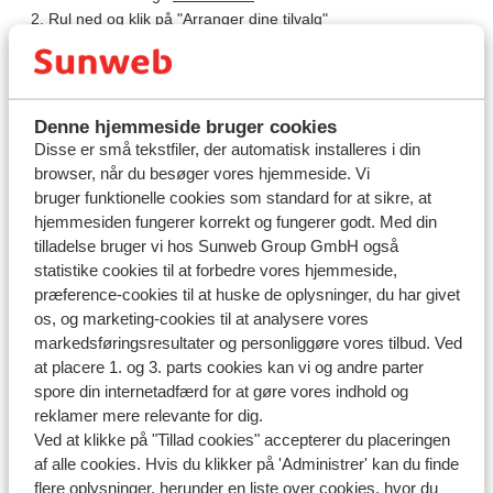
Rul ned og klik på "Arranger dine tilvalg"
Klik på "Book billeje" i menuen til venstre og herefter
"Rediger"
Vælg den ønskede primær chauffør og bekræft, at chaufføren
har et kreditkort med pinkode ved at markere boksen
Denne hjemmeside bruger cookies
Klik på "Gem"
Disse er små tekstfiler, der automatisk installeres i din
browser, når du besøger vores hjemmeside. Vi
Hvordan ændrer jeg primær chauffør i Sunweb-appen?
bruger funktionelle cookies som standard for at sikre, at
hjemmesiden fungerer korrekt og fungerer godt. Med din
Åbn din booking i Sunweb-appen
tilladelse bruger vi hos Sunweb Group GmbH også
Klik på "Tilvalg"
statistike cookies til at forbedre vores hjemmeside,
Vælg "Billeje" og klik på "Rediger"
præference-cookies til at huske de oplysninger, du har givet
Vælg den ønskede primær chauffør og bekræft, at chaufføren
os, og marketing-cookies til at analysere vores
har et kreditkort med pinkode ved at markere boksen
markedsføringsresultater og personliggøre vores tilbud. Ved
Klik på "Gem"
at placere 1. og 3. parts cookies kan vi og andre parter
spore din internetadfærd for at gøre vores indhold og
Klik
her
for mere information om billeje.
reklamer mere relevante for dig.
Ved at klikke på "Tillad cookies" accepterer du placeringen
af alle cookies. Hvis du klikker på 'Administrer' kan du finde
flere oplysninger, herunder en liste over cookies, hvor du