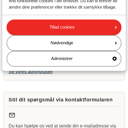
end funktionelle cookies i din browser. Du kan til enhver tid
Send os en besked på WhatsApp til telefonnummer
ændre dine præferencer eller trække dit samtykke tilbage.
+4589883389
. Du kan også ringe til os på det samme
nummer. Vi har meget travlt lige nu, og du kan derfor
opleve lang ventetid.
Tillad cookies
Åbningstider:
Nødvendige
Mandag til fredag: 09:00-16:30
Lørdag: 10:00-15:00
Søndag: lukket
Administrer
Se vores åbningstider
Stil dit spørgsmål via kontaktformularen
Du kan hjælpe os ved at sende din e-mailadresse via