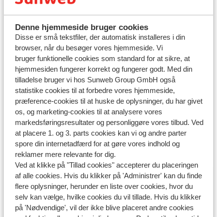
FDMs hjemmeside
.
Denne hjemmeside bruger cookies
Disse er små tekstfiler, der automatisk installeres i din
Spørgsmål om det samme emne
browser, når du besøger vores hjemmeside. Vi
bruger funktionelle cookies som standard for at sikre, at
Betalingsveje og mærkat/vignette
hjemmesiden fungerer korrekt og fungerer godt. Med din
Refleksveste og advarselstrekant
tilladelse bruger vi hos Sunweb Group GmbH også
statistike cookies til at forbedre vores hjemmeside,
Snekæder
præference-cookies til at huske de oplysninger, du har givet
os, og marketing-cookies til at analysere vores
markedsføringsresultater og personliggøre vores tilbud. Ved
at placere 1. og 3. parts cookies kan vi og andre parter
Har du fundet svaret?
spore din internetadfærd for at gøre vores indhold og
reklamer mere relevante for dig.
Ved at klikke på "Tillad cookies" accepterer du placeringen
af alle cookies. Hvis du klikker på 'Administrer' kan du finde
Skriv til os på WhatsApp!
flere oplysninger, herunder en liste over cookies, hvor du
selv kan vælge, hvilke cookies du vil tillade. Hvis du klikker
på 'Nødvendige', vil der ikke blive placeret andre cookies