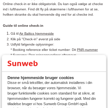
Online check-in er ikke obligatorisk. Du kan også vælge at checke
ind i lufthavnen. Find dit fly på skærmene i lufthavnen for at se,
hvilken skranke du skal henvende dig ved for at checke ind.
Guide til online check-in
Gå til
Air Baltics hjemmeside
Klik på "Check-in" øverst på side
Udfyld følgende oplysninger:
* Booking reference eller ticket number: Dit
PNR-nummer
* Surname: Den rejseansvarliges efternavn
Klik på "Continue"
Du kan nu vælge sæder, hvis det ønskes. Ellers kan du vælge
"Random allocation"
Vælg "Check in"
Denne hjemmeside bruger cookies
Udfyld passageroplysninger
Disse er små tekstfiler, der automatisk installeres i din
Når du har bekræftet oplysningerne, modtager du
browser, når du besøger vores hjemmeside. Vi
bruger funktionelle cookies som standard for at sikre, at
boardingpas
hjemmesiden fungerer korrekt og fungerer godt. Med din
tilladelse bruger vi hos Sunweb Group GmbH også