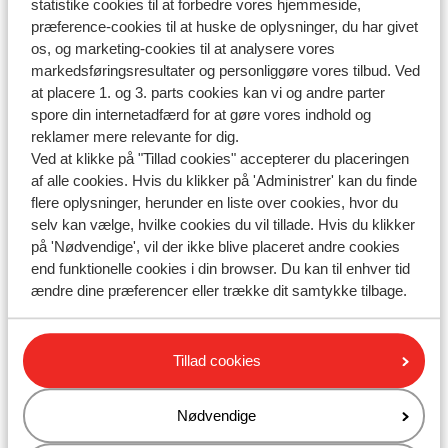
statistike cookies til at forbedre vores hjemmeside,
præference-cookies til at huske de oplysninger, du har givet
Spørgsmål om det samme emne
os, og marketing-cookies til at analysere vores
Hvordan kan jeg checke ind?
markedsføringsresultater og personliggøre vores tilbud. Ved
at placere 1. og 3. parts cookies kan vi og andre parter
Air Cairo - Kan jeg checke ind online?
spore din internetadfærd for at gøre vores indhold og
Air Seven - Kan jeg checke ind online?
reklamer mere relevante for dig.
Ved at klikke på "Tillad cookies" accepterer du placeringen
Relaterede spørgsmål
af alle cookies. Hvis du klikker på 'Administrer' kan du finde
Vueling - Kan jeg checke ind online?
flere oplysninger, herunder en liste over cookies, hvor du
selv kan vælge, hvilke cookies du vil tillade. Hvis du klikker
Norwegian - Kan jeg checke ind online?
på 'Nødvendige', vil der ikke blive placeret andre cookies
SunExpress - Kan jeg checke ind online?
end funktionelle cookies i din browser. Du kan til enhver tid
ændre dine præferencer eller trække dit samtykke tilbage.
Pegasus - Kan jeg checke ind online?
Tillad cookies
Har du fundet svaret?
Nødvendige