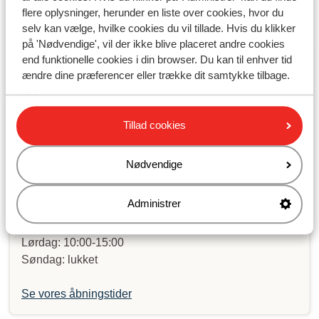
Har du fundet svaret?
flere oplysninger, herunder en liste over cookies, hvor du
selv kan vælge, hvilke cookies du vil tillade. Hvis du klikker
på 'Nødvendige', vil der ikke blive placeret andre cookies
Skriv til os på WhatsApp!
end funktionelle cookies i din browser. Du kan til enhver tid
ændre dine præferencer eller trække dit samtykke tilbage.
Send os en besked på WhatsApp til telefonnummer
Tillad cookies
+4589883389
. Du kan også ringe til os på det samme
nummer. Vi har meget travlt lige nu, og du kan derfor
Nødvendige
opleve lang ventetid.
Administrer
Åbningstider:
Mandag til fredag: 09:00-16:30
Lørdag: 10:00-15:00
Søndag: lukket
Se vores åbningstider