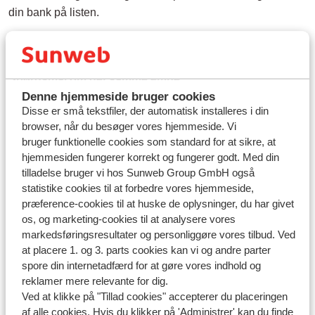
din bank på listen.
Spørgsmål om det samme emne
Denne hjemmeside bruger cookies
Hvordan kan jeg betale min rejse?
Disse er små tekstfiler, der automatisk installeres i din
Kan jeg betale med betalingskort?
browser, når du besøger vores hjemmeside. Vi
bruger funktionelle cookies som standard for at sikre, at
Kan jeg betale med bankoverførsel?
hjemmesiden fungerer korrekt og fungerer godt. Med din
tilladelse bruger vi hos Sunweb Group GmbH også
Relaterede spørgsmål
statistike cookies til at forbedre vores hjemmeside,
Hvordan kan jeg betale min rejse?
præference-cookies til at huske de oplysninger, du har givet
os, og marketing-cookies til at analysere vores
Kan jeg betale med Mobilepay?
markedsføringsresultater og personliggøre vores tilbud. Ved
Kan jeg betale senere med Klarna?
at placere 1. og 3. parts cookies kan vi og andre parter
Kan jeg betale med betalingskort?
spore din internetadfærd for at gøre vores indhold og
reklamer mere relevante for dig.
Ved at klikke på "Tillad cookies" accepterer du placeringen
af alle cookies. Hvis du klikker på 'Administrer' kan du finde