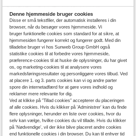
Ændret den Tue, 23 Sep, 2025 kl. 12:07 PM
Denne hjemmeside bruger cookies
Må jeg tage en rollator med i flyet?
Disse er små tekstfiler, der automatisk installeres i din
browser, når du besøger vores hjemmeside. Vi
Ændret den Mon, 3 Aug kl. 11:45 AM
bruger funktionelle cookies som standard for at sikre, at
Skal jeg medbringe en lægeerklæring?
hjemmesiden fungerer korrekt og fungerer godt. Med din
tilladelse bruger vi hos Sunweb Group GmbH også
Ændret den Tue, 23 Sep, 2025 kl. 12:08 PM
statistike cookies til at forbedre vores hjemmeside,
præference-cookies til at huske de oplysninger, du har givet
os, og marketing-cookies til at analysere vores
markedsføringsresultater og personliggøre vores tilbud. Ved
at placere 1. og 3. parts cookies kan vi og andre parter
Har du fundet svaret?
spore din internetadfærd for at gøre vores indhold og
reklamer mere relevante for dig.
Ved at klikke på "Tillad cookies" accepterer du placeringen
Skriv til os på WhatsApp!
af alle cookies. Hvis du klikker på 'Administrer' kan du finde
flere oplysninger, herunder en liste over cookies, hvor du
selv kan vælge, hvilke cookies du vil tillade. Hvis du klikker
på 'Nødvendige', vil der ikke blive placeret andre cookies
Send os en besked på WhatsApp til telefonnummer
end funktionelle cookies i din browser. Du kan til enhver tid