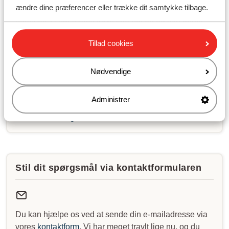
+4589883389
. Du kan også ringe til os på det samme
ændre dine præferencer eller trække dit samtykke tilbage.
nummer. Vi har meget travlt lige nu, og du kan derfor
opleve lang ventetid.
Tillad cookies
Åbningstider:
Mandag til fredag: 09:00-16:30
Nødvendige
Lørdag: 10:00-15:00
Søndag: lukket
Administrer
Se vores åbningstider
Stil dit spørgsmål via kontaktformularen
Du kan hjælpe os ved at sende din e-mailadresse via
vores
kontaktform
. Vi har meget travlt lige nu, og du