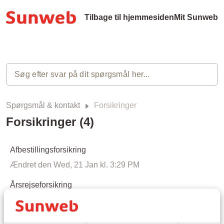
Tilbage til hjemmesiden
Mit Sunweb
Spørgsmål & kontakt
Forsikringer
Forsikringer (4)
Afbestillingsforsikring
Ændret den Wed, 21 Jan kl. 3:29 PM
Årsrejseforsikring
Ændret den Mon, 2 Feb kl. 4:20 PM
Hvordan anmelder jeg en skade til min forsikring?