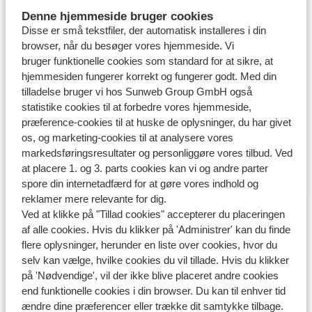
Ændret den Wed, 13 Maj kl. 1:00 PM
Denne hjemmeside bruger cookies
Disse er små tekstfiler, der automatisk installeres i din
Har du brug for en ansvarsforsikring til en skiferie i
browser, når du besøger vores hjemmeside. Vi
Italien?
bruger funktionelle cookies som standard for at sikre, at
hjemmesiden fungerer korrekt og fungerer godt. Med din
Ændret den Thu, 9 Okt, 2025 kl. 12:28 PM
tilladelse bruger vi hos Sunweb Group GmbH også
statistike cookies til at forbedre vores hjemmeside,
præference-cookies til at huske de oplysninger, du har givet
os, og marketing-cookies til at analysere vores
markedsføringsresultater og personliggøre vores tilbud. Ved
Har du fundet svaret?
at placere 1. og 3. parts cookies kan vi og andre parter
spore din internetadfærd for at gøre vores indhold og
reklamer mere relevante for dig.
Skriv til os på WhatsApp!
Ved at klikke på "Tillad cookies" accepterer du placeringen
af alle cookies. Hvis du klikker på 'Administrer' kan du finde
flere oplysninger, herunder en liste over cookies, hvor du
selv kan vælge, hvilke cookies du vil tillade. Hvis du klikker
Send os en besked på WhatsApp til telefonnummer
på 'Nødvendige', vil der ikke blive placeret andre cookies
+4589883389
. Du kan også ringe til os på det samme
end funktionelle cookies i din browser. Du kan til enhver tid
ændre dine præferencer eller trække dit samtykke tilbage.
nummer. Vi har meget travlt lige nu, og du kan derfor