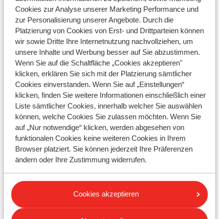
Ähnliche Fragen
Cookies zur Analyse unserer Marketing Performance und
zur Personalisierung unserer Angebote. Durch die
Kann ich eine Reiseversicherung hinzubuchen oder
Platzierung von Cookies von Erst- und Drittparteien können
ändern?
wir sowie Dritte Ihre Internetnutzung nachvollziehen, um
Habe ich Anspruch auf Rückerstattung, wenn ich meine
unsere Inhalte und Werbung besser auf Sie abzustimmen.
Skipass (teilweise) nicht nutze?
Wenn Sie auf die Schaltfläche „Cookies akzeptieren"
klicken, erklären Sie sich mit der Platzierung sämtlicher
Kann ich eine Ski- oder Snowboardausrüstung buchen?
Cookies einverstanden. Wenn Sie auf „Einstellungen“
Ist es möglich, einen Transfer nachträglich zu buchen oder
klicken, finden Sie weitere Informationen einschließlich einer
zu ändern?
Liste sämtlicher Cookies, innerhalb welcher Sie auswählen
können, welche Cookies Sie zulassen möchten. Wenn Sie
auf „Nur notwendige“ klicken, werden abgesehen von
funktionalen Cookies keine weiteren Cookies in Ihrem
Ihre Frage ist noch nicht
Browser platziert. Sie können jederzeit Ihre Präferenzen
beantwortet?
ändern oder Ihre Zustimmung widerrufen.
Senden Sie uns eine WhatsApp oder rufen
Cookies akzeptieren
Sie uns an!