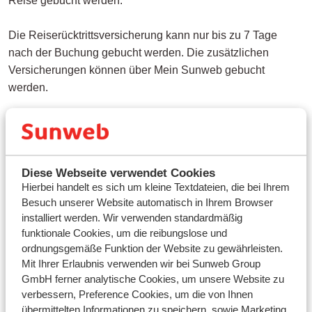
Reise gebucht werden.
Die Reiserücktrittsversicherung kann nur bis zu 7 Tage
nach der Buchung gebucht werden. Die zusätzlichen
Versicherungen können über Mein Sunweb gebucht
werden.
Diese Webseite verwendet Cookies
Hierbei handelt es sich um kleine Textdateien, die bei Ihrem
Fragen zu demselben Thema
Besuch unserer Website automatisch in Ihrem Browser
Wie viel kostet eine Reiserücktrittsversicherung?
installiert werden. Wir verwenden standardmäßig
Was deckt die Reiserücktrittsversicherung?
funktionale Cookies, um die reibungslose und
ordnungsgemäße Funktion der Website zu gewährleisten.
Was deckt und kostet die Reiseversicherung?
Mit Ihrer Erlaubnis verwenden wir bei Sunweb Group
Wie reiche ich eine Schadensmeldung bei meiner
GmbH ferner analytische Cookies, um unsere Website zu
Versicherung ein?
verbessern, Preference Cookies, um die von Ihnen
übermittelten Informationen zu speichern, sowie Marketing