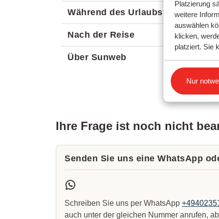
Platzierung s
Während des Urlaubs
weitere Inform
auswählen kö
Nach der Reise
klicken, werd
platziert. Si
Über Sunweb
Einstellun
Nur notwe
Ihre Frage ist noch nicht be
Senden Sie uns eine WhatsApp ode
Schreiben Sie uns per WhatsApp
+4940235
auch unter der gleichen Nummer anrufen, abe