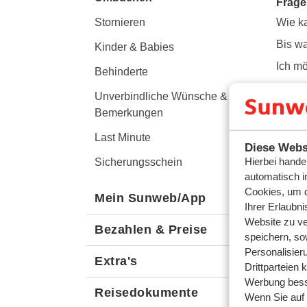
Frage
Stornieren
Wie k
Bis w
Kinder & Babies
Ich mö
Behinderte
Kann 
Unverbindliche Wünsche &
Bemerkungen
Ähnli
Last Minute
Was i
Diese Webs
Hierbei hande
Was is
Sicherungsschein
automatisch i
Gibt e
Cookies, um d
Mein Sunweb/App
Kann 
Ihrer Erlaubn
Website zu ve
Bezahlen & Preise
speichern, so
Personalisier
Extra's
Drittparteien 
Werbung bess
Reisedokumente
Wenn Sie auf d