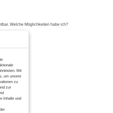
chtbar. Welche Möglichkeiten habe ich?
t?
te
ktionale
rleisten. Mit
s, um unsere
mationen zu
und zur
und
e Inhalte und
der