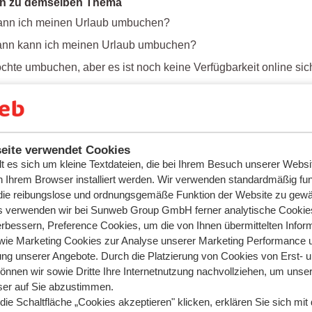
n zu demselben Thema
ann ich meinen Urlaub umbuchen?
ann kann ich meinen Urlaub umbuchen?
chte umbuchen, aber es ist noch keine Verfügbarkeit online si
ich meinen Urlaub umbuchen, wenn der Schnee gering ist?
che Fragen
st der Unterschied zwischen einem Studio und einem Apartmen
eite verwendet Cookies
lt es sich um kleine Textdateien, die bei Ihrem Besuch unserer Websi
t eine Kabine?
n Ihrem Browser installiert werden. Wir verwenden standardmäßig fun
s ein Babybett/Babypaket in der Unterkunft?
ie reibungslose und ordnungsgemäße Funktion der Website zu gewäh
ich medizinisches Gepäck mitbringen?
is verwenden wir bei Sunweb Group GmbH ferner analytische Cookie
rbessern, Preference Cookies, um die von Ihnen übermittelten Infor
wie Marketing Cookies zur Analyse unserer Marketing Performance 
ung unserer Angebote. Durch die Platzierung von Cookies von Erst- 
können wir sowie Dritte Ihre Internetnutzung nachvollziehen, um unser
er auf Sie abzustimmen.
ie Schaltfläche „Cookies akzeptieren" klicken, erklären Sie sich mit 