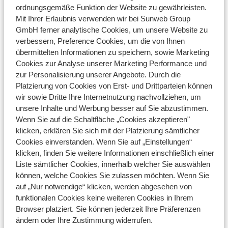
ordnungsgemäße Funktion der Website zu gewährleisten.
Mit Ihrer Erlaubnis verwenden wir bei Sunweb Group
GmbH ferner analytische Cookies, um unsere Website zu
verbessern, Preference Cookies, um die von Ihnen
Fragen zu demselben Thema
übermittelten Informationen zu speichern, sowie Marketing
Kann ich besonderes Gepäck mitbringen?
Cookies zur Analyse unserer Marketing Performance und
zur Personalisierung unserer Angebote. Durch die
Kann ich medizinisches Gepäck mitbringen?
Platzierung von Cookies von Erst- und Drittparteien können
Darf ich einen Rollstuhl oder ein Elektromobil im Flugzeug
wir sowie Dritte Ihre Internetnutzung nachvollziehen, um
mitnehmen?
unsere Inhalte und Werbung besser auf Sie abzustimmen.
Wenn Sie auf die Schaltfläche „Cookies akzeptieren"
Ähnliche Fragen
klicken, erklären Sie sich mit der Platzierung sämtlicher
Cookies einverstanden. Wenn Sie auf „Einstellungen“
Wann muss ich eine medizinische Bescheinigung
klicken, finden Sie weitere Informationen einschließlich einer
mitnehmen?
Liste sämtlicher Cookies, innerhalb welcher Sie auswählen
Darf ich einen Rollstuhl oder ein Elektromobil im Flugzeug
können, welche Cookies Sie zulassen möchten. Wenn Sie
mitnehmen?
auf „Nur notwendige“ klicken, werden abgesehen von
funktionalen Cookies keine weiteren Cookies in Ihrem
Kann ich am Flughafen Unterstützung erhalten?
Browser platziert. Sie können jederzeit Ihre Präferenzen
Eurowings - wie kann ich einen Sitzplatz reservieren?
ändern oder Ihre Zustimmung widerrufen.