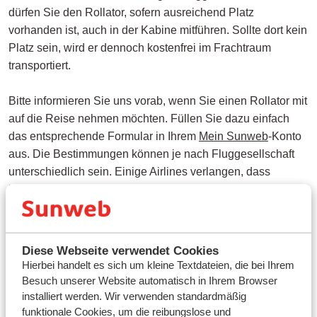
dürfen Sie den Rollator, sofern ausreichend Platz
vorhanden ist, auch in der Kabine mitführen. Sollte dort kein
Platz sein, wird er dennoch kostenfrei im Frachtraum
transportiert.
Bitte informieren Sie uns vorab, wenn Sie einen Rollator mit
auf die Reise nehmen möchten. Füllen Sie dazu einfach
das entsprechende Formular in Ihrem
Mein Sunweb
-Konto
aus. Die Bestimmungen können je nach Fluggesellschaft
unterschiedlich sein. Einige Airlines verlangen, dass
Mobilitätshilfen bereits vor der Abreise angemeldet werden.
Benötigen Sie medizinische Unterstützung am Flughafen
oder während des Fluges? Bitte beantragen Sie diese stets
Diese Webseite verwendet Cookies
im Voraus über das entsprechende Formular. So können wir
Hierbei handelt es sich um kleine Textdateien, die bei Ihrem
sicherstellen, dass Ihre Reise so angenehm wie möglich
Besuch unserer Website automatisch in Ihrem Browser
verläuft.
installiert werden. Wir verwenden standardmäßig
funktionale Cookies, um die reibungslose und