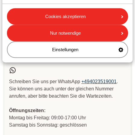
Cookies akzeptieren
Ihre Frage ist noch nicht
beantwortet?
Nur notwendige
Senden Sie uns eine WhatsApp oder rufen
Einstellungen
Sie uns an!
Schreiben Sie uns per WhatsApp
+494023519001
.
Sie können uns auch unter der gleichen Nummer
anrufen, aber bitte beachten Sie die Wartezeiten.
Öffnungszeiten:
Montag bis Freitag: 09:00-17:00 Uhr
Samstag bis Sonnstag: geschlössen