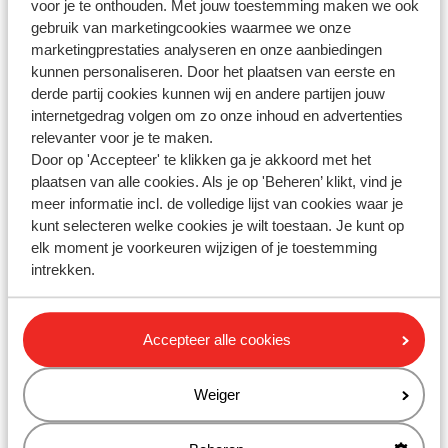
voor je te onthouden. Met jouw toestemming maken we ook
Mag ik speciale bagage meenemen?
gebruik van marketingcookies waarmee we onze
marketingprestaties analyseren en onze aanbiedingen
Kan ik medische bagage meenemen?
kunnen personaliseren. Door het plaatsen van eerste en
Mag ik een rolstoel/scootmobiel meenemen in het vliegtuig?
derde partij cookies kunnen wij en andere partijen jouw
internetgedrag volgen om zo onze inhoud en advertenties
Gerelateerde vragen
relevanter voor je te maken.
Mag ik een rolstoel/scootmobiel meenemen in het vliegtuig?
Door op 'Accepteer' te klikken ga je akkoord met het
plaatsen van alle cookies. Als je op 'Beheren’ klikt, vind je
Mag ik een huisdier meenemen?
meer informatie incl. de volledige lijst van cookies waar je
Hoeveel bagage mag ik meenemen in de bus?
kunt selecteren welke cookies je wilt toestaan. Je kunt op
elk moment je voorkeuren wijzigen of je toestemming
Ryanair - hoeveel bagage mag ik meenemen?
intrekken.
Heb jij jouw antwoord niet
Accepteer alle cookies
gevonden?
Weiger
Whatsapp ons!