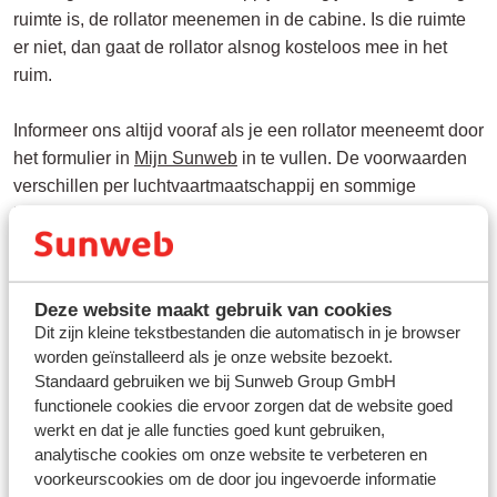
ruimte is, de rollator meenemen in de cabine. Is die ruimte
er niet, dan gaat de rollator alsnog kosteloos mee in het
ruim.
Informeer ons altijd vooraf als je een rollator meeneemt door
het formulier in
Mijn Sunweb
in te vullen. De voorwaarden
verschillen per luchtvaartmaatschappij en sommige
luchtvaartmaatschappijen vereisen dat
mobiliteitshulpmiddelen vooraf worden aangemeld.
Heb je medische assistentie nodig op de luchthaven of
Deze website maakt gebruik van cookies
tijdens de vlucht? Vraag dit dan altijd van tevoren aan via
Dit zijn kleine tekstbestanden die automatisch in je browser
hetzelfde formulier. Zo zorgen we ervoor dat je reis zo
worden geïnstalleerd als je onze website bezoekt.
comfortabel mogelijk verloopt.
Standaard gebruiken we bij Sunweb Group GmbH
functionele cookies die ervoor zorgen dat de website goed
werkt en dat je alle functies goed kunt gebruiken,
analytische cookies om onze website te verbeteren en
voorkeurscookies om de door jou ingevoerde informatie
Vragen over hetzelfde onderwerp