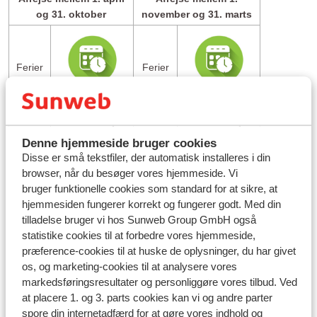
og 31. oktober
november og 31. marts
Ferier
Ferier
booket
booket
før
1.
før
1.
Sædereservation
Sædereservation
februar
oktober
er muligt fra
er muligt fra
starten af
starten af
Denne hjemmeside bruger cookies
februar
oktober
Disse er små tekstfiler, der automatisk installeres i din
browser, når du besøger vores hjemmeside. Vi
Ferier
Ferier
bruger funktionelle cookies som standard for at sikre, at
booket
booket
hjemmesiden fungerer korrekt og fungerer godt. Med din
Sædereservation
Sædereservation
efter
1.
efter
1.
tilladelse bruger vi hos Sunweb Group GmbH også
er muligt straks
er muligt straks
februar
oktober
statistike cookies til at forbedre vores hjemmeside,
efter booking
efter booking
præference-cookies til at huske de oplysninger, du har givet
os, og marketing-cookies til at analysere vores
Hvordan reserverer jeg et sæde?
markedsføringsresultater og personliggøre vores tilbud. Ved
Gå til
Paxport
at placere 1. og 3. parts cookies kan vi og andre parter
Udfyld følgende oplysninger:
spore din internetadfærd for at gøre vores indhold og