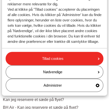
* Booking reference: Dit Sunweb bookingnummer
reklamer mere relevante for dig.
* Departure Date: Din afrejsedato
Ved at klikke på "Tillad cookies" accepterer du placeringen
Klik på "Log in"
af alle cookies. Hvis du klikker på 'Administrer' kan du finde
Vælg fanen "Vælg dit sæde"
flere oplysninger, herunder en liste over cookies, hvor du
Vælg det sæde, du ønsker at reservere
selv kan vælge, hvilke cookies du vil tillade. Hvis du klikker
Klik på "Næste"
på 'Nødvendige', vil der ikke blive placeret andre cookies
Betal sædereservationen direkte via Paxport
end funktionelle cookies i din browser. Du kan til enhver tid
ændre dine præferencer eller trække dit samtykke tilbage.
Tillad cookies
Spørgsmål om det samme emne
Kan jeg reservere et sæde på flyet?
Nødvendige
airBaltic - Kan jeg reservere et sæde på flyet?
Air Seven - Kan jeg reservere et sæde på flyet?
Administrer
Relaterede spørgsmål
Kan jeg reservere et sæde på flyet?
BH Air - Kan jeg reservere et sæde på flyet?