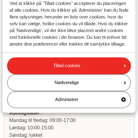
Hvor meget skal jeg betale i depositum?
Ved at klikke på "Tillad cookies" accepterer du placeringen
af alle cookies. Hvis du klikker på 'Administrer' kan du finde
flere oplysninger, herunder en liste over cookies, hvor du
selv kan vælge, hvilke cookies du vil tillade. Hvis du klikker
Har du fundet svaret?
på 'Nødvendige', vil der ikke blive placeret andre cookies
end funktionelle cookies i din browser. Du kan til enhver tid
ændre dine præferencer eller trække dit samtykke tilbage.
Skriv til os på WhatsApp!
Tillad cookies
Send os en besked på WhatsApp til telefonnummer
Nødvendige
+4589883389
. Du kan også ringe til os på det samme
nummer. Vi har meget travlt lige nu, og du kan derfor
opleve lang ventetid.
Administrer
Åbningstider:
Mandag til fredag: 09:00-17:00
Lørdag: 10:00-15:00
Søndag: lukket