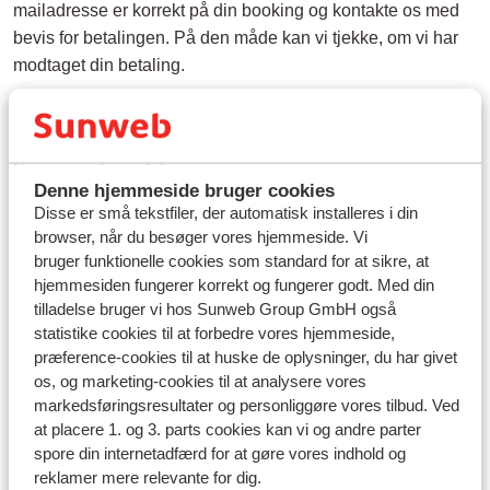
mailadresse er korrekt på din booking og kontakte os med
bevis for betalingen. På den måde kan vi tjekke, om vi har
modtaget din betaling.
Spørgsmål om det samme emne
Denne hjemmeside bruger cookies
Hvordan kan jeg betale min rejse?
Disse er små tekstfiler, der automatisk installeres i din
Kan jeg betale med betalingskort?
browser, når du besøger vores hjemmeside. Vi
bruger funktionelle cookies som standard for at sikre, at
Kan jeg betale med bankoverførsel?
hjemmesiden fungerer korrekt og fungerer godt. Med din
Kan jeg betale med Trustly (online bankoverførsel)?
tilladelse bruger vi hos Sunweb Group GmbH også
statistike cookies til at forbedre vores hjemmeside,
Relaterede spørgsmål
præference-cookies til at huske de oplysninger, du har givet
os, og marketing-cookies til at analysere vores
Kan jeg betale med min voucher?
markedsføringsresultater og personliggøre vores tilbud. Ved
Hvornår og hvordan fremsendes rejsedokumenterne?
at placere 1. og 3. parts cookies kan vi og andre parter
spore din internetadfærd for at gøre vores indhold og
Hvordan anmelder jeg en skade til min forsikring?
reklamer mere relevante for dig.