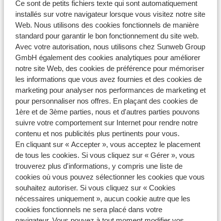
Ce sont de petits fichiers texte qui sont automatiquement
Frais d’annulation
départ
installés sur votre navigateur lorsque vous visitez notre site
Web. Nous utilisons des cookies fonctionnels de manière
Jusqu’à 57 jours inclus
30 % du prix du voyage
standard pour garantir le bon fonctionnement du site web.
De 56 à 21 jours
60 % du prix du voyage
Avec votre autorisation, nous utilisons chez Sunweb Group
GmbH également des cookies analytiques pour améliorer
De 20 à 7 jours
80 % du prix du voyage
notre site Web, des cookies de préférence pour mémoriser
6 jours ou moins
100 % du prix du voyage
les informations que vous avez fournies et des cookies de
marketing pour analyser nos performances de marketing et
pour personnaliser nos offres. En plaçant des cookies de
2. Vacances au soleil, soleil d’hiver et vacances au ski
1ère et de 3ème parties, nous et d'autres parties pouvons
Type de vol : vol non flexible
suivre votre comportement sur Internet pour rendre notre
contenu et nos publicités plus pertinents pour vous.
Nombre de jours avant le
En cliquant sur « Accepter », vous acceptez le placement
Frais d’annulation
de tous les cookies. Si vous cliquez sur « Gérer », vous
départ
trouverez plus d'informations, y compris une liste de
100 % du vol + 30 % des
cookies où vous pouvez sélectionner les cookies que vous
Jusqu’à 57 jours inclus
autres éléments du voyage
souhaitez autoriser. Si vous cliquez sur « Cookies
nécessaires uniquement », aucun cookie autre que les
100 % du vol + 60 % des
De 56 à 21 jours
cookies fonctionnels ne sera placé dans votre
autres éléments du voyage
navigateur. Vous pouvez à tout moment modifier vos