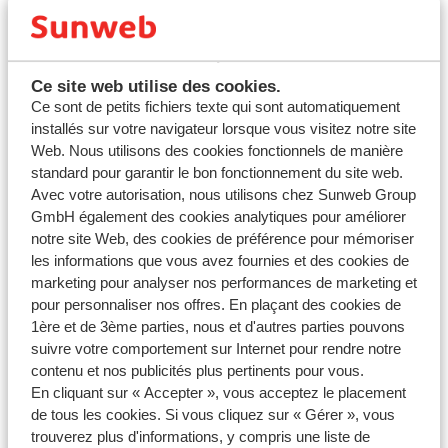
Changer la
destination, l’hébergement, la durée du
séjour ou la date de départ
peut être considéré
comme une
annulation partielle ou totale
, soumise
aux
conditions de voyage
.
Ce site web utilise des cookies.
Seul le titulaire de la réservation
peut effectuer ces
Ce sont de petits fichiers texte qui sont automatiquement
installés sur votre navigateur lorsque vous visitez notre site
modifications.
Web. Nous utilisons des cookies fonctionnels de manière
Si vous êtes le titulaire et souhaitez modifier votre
standard pour garantir le bon fonctionnement du site web.
réservation, veuillez
nous contacter
. Nous effectuerons un
Avec votre autorisation, nous utilisons chez Sunweb Group
calcul des frais
, sur la base duquel vous pourrez décider si
GmbH également des cookies analytiques pour améliorer
vous souhaitez procéder à la modification.
notre site Web, des cookies de préférence pour mémoriser
les informations que vous avez fournies et des cookies de
marketing pour analyser nos performances de marketing et
pour personnaliser nos offres. En plaçant des cookies de
1ère et de 3ème parties, nous et d'autres parties pouvons
suivre votre comportement sur Internet pour rendre notre
contenu et nos publicités plus pertinents pour vous.
Questions sur le même sujet
En cliquant sur « Accepter », vous acceptez le placement
Quelle est la valeur des frais pratiquée si vous annulez
de tous les cookies. Si vous cliquez sur « Gérer », vous
votre séjour ?
trouverez plus d'informations, y compris une liste de