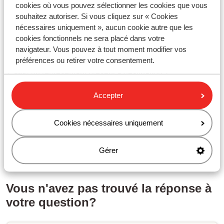
cookies où vous pouvez sélectionner les cookies que vous
Comment annuler votre réservation ?
souhaitez autoriser. Si vous cliquez sur « Cookies
Comment annuler un ou plusieurs participants de votre
nécessaires uniquement », aucun cookie autre que les
réservation ?
cookies fonctionnels ne sera placé dans votre
navigateur. Vous pouvez à tout moment modifier vos
Questions connexes
préférences ou retirer votre consentement.
Y a-t-il un représentant présent à destination ?
easyJet - Enregistrement en ligne
Accepter
Puis-je modifier mes vacances en cas de situation
exceptionnelle à ma destination ?
Cookies nécessaires uniquement
Comment annuler un ou plusieurs participants de votre
réservation ?
Gérer
Vous n'avez pas trouvé la réponse à
votre question?